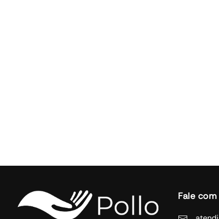
Fale com
atend