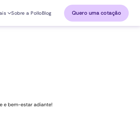
Quero uma cotação
ais
Sobre a Pollo
Blog
de e bem-estar adiante!