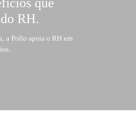
fícios que
 do RH.
a, a Pollo apoia o RH em
ios.