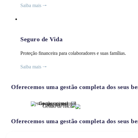
Saiba mais 🠒
Seguro de Vida
Proteção financeira para colaboradores e suas famílias.
Saiba mais 🠒
Oferecemos uma gestão completa dos seus ben
Gestão operacional
Gestão operacional
Portal do RH
Gestão de risco
Oferecemos uma gestão completa dos seus ben